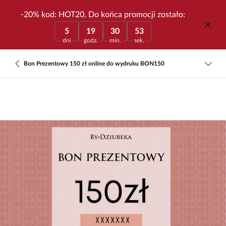
-20% kod: HOT20, Do końca promocji zostało:
5
19
30
53
dni
godz.
min.
sek.
Bon Prezentowy 150 zł online do wydruku BON150