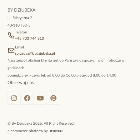
niewymuszona elegancja; idealna do pracy, do noszenia na co
BY DZIUBEKA
dzień, ale również na wieczorne wyjścia. To oferta marki By
ul. Fabryczna 2
Dziubeka.
43-110 Tychy
Telefon
+48 733 744 810
Email
sprzedaz@bydziubeka.pl
Nasz zespół obsługi klienta jest do Państwa dyspozycji w dni robocze w
godzinach:
poniedziałek - czwartek od 8:00 do 16:00 piatek od 8:00 do 14:00
Obserwuj nas
©
By Dziubeka
2026
. All Right Reserved.
e-commerce platform by