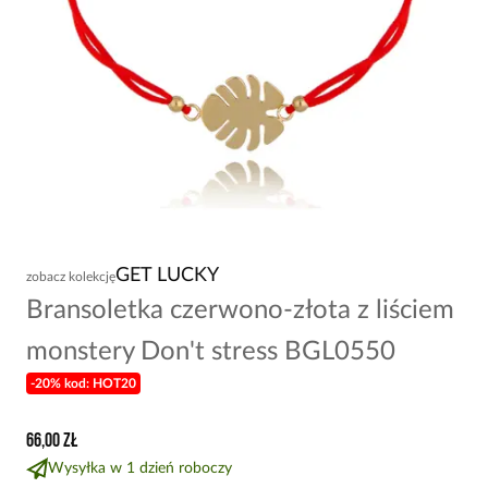
GET LUCKY
zobacz kolekcję
Bransoletka czerwono-złota z liściem
monstery Don't stress BGL0550
-20% kod: HOT20
66,00 zł
Wysyłka w 1 dzień roboczy