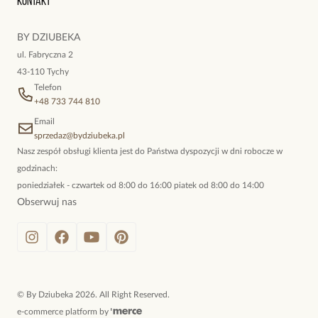
Kontakt
kokieteryjne wisiory, eleganckie broszki. Biżuteria, którą cechuje
niewymuszona elegancja; idealna do pracy, do noszenia na co
BY DZIUBEKA
dzień, ale również na wieczorne wyjścia. To oferta marki By
ul. Fabryczna 2
Dziubeka.
43-110 Tychy
Telefon
+48 733 744 810
Email
sprzedaz@bydziubeka.pl
Nasz zespół obsługi klienta jest do Państwa dyspozycji w dni robocze w
godzinach:
poniedziałek - czwartek od 8:00 do 16:00 piatek od 8:00 do 14:00
Obserwuj nas
©
By Dziubeka
2026
. All Right Reserved.
e-commerce platform by