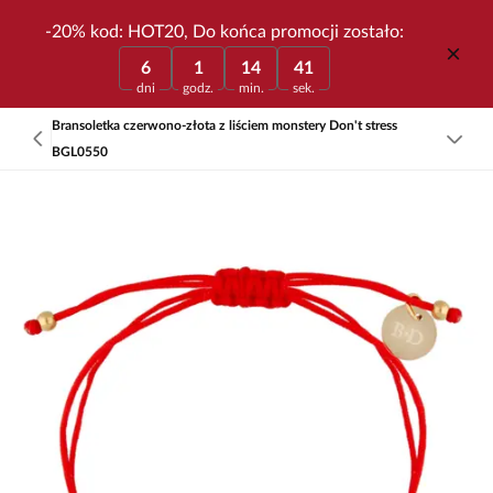
-20% kod: HOT20, Do końca promocji zostało:
6
1
14
41
dni
godz.
min.
sek.
Bransoletka czerwono-złota z liściem monstery Don't stress
BGL0550