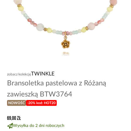
TWINKLE
zobacz kolekcję
Bransoletka pastelowa z Różaną
zawieszką BTW3764
NOWOŚĆ
-20% kod: HOT20
69,00 zł
Wysyłka do 2 dni roboczych