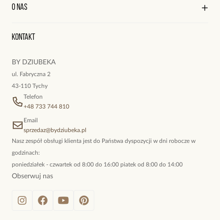
Kontakt
Edycja profilu
O nas
Reklamacje i zwroty
Miyuki.
Historia zamówień
Wyśledź swoją paczkę
Wielkość kamieni: 0,22 cm – 0,44 cm.
Oryginalne naszyjniki, topowe bransoletki, okazałe kolczyki,
Wielkość zawieszki: 0,50 cm x 0,50 cm.
Kontakt
kokieteryjne wisiory, eleganckie broszki. Biżuteria, którą cechuje
Średnica bransoletki: 5,30 cm bez rozciągania gumki.
niewymuszona elegancja; idealna do pracy, do noszenia na co
BY DZIUBEKA
dzień, ale również na wieczorne wyjścia. To oferta marki By
Zobacz inne produkty z kolekcji Twinkle
ul. Fabryczna 2
Dziubeka.
43-110 Tychy
Telefon
+48 733 744 810
Email
sprzedaz@bydziubeka.pl
Nasz zespół obsługi klienta jest do Państwa dyspozycji w dni robocze w
godzinach:
poniedziałek - czwartek od 8:00 do 16:00 piatek od 8:00 do 14:00
Obserwuj nas