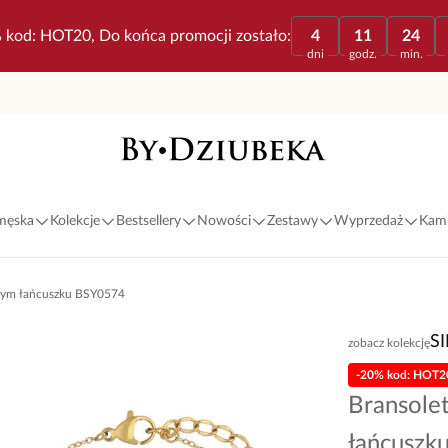
 kod: HOT20, Do końca promocji zostało:
4
11
24
dni
godz.
min.
 męska
Kolekcje
Bestsellery
Nowości
Zestawy
Wyprzedaż
Kami
łotym łańcuszku BSY0574
S
zobacz kolekcję
-20% kod: HOT2
Bransolet
łańcuszk