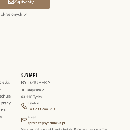
tywem piłki to mały detal, który przypomina o pasji i
Zapisz się
 określonych w
zlachetna.
łoty.
tu: 0,93 cm x 0,93 cm.
etki: 14 cm + 3 cm łańcuszek wydłużający.
 karabińczyk.
ukty z kolekcji Simple Steel
Kontakt
letki,
BY DZIUBEKA
,
ul. Fabryczna 2
cechuje
43-110 Tychy
 pracy,
Telefon
+48 733 744 810
ż na
By
Email
sprzedaz@bydziubeka.pl
Nasz zespół obsługi klienta jest do Państwa dyspozycji w