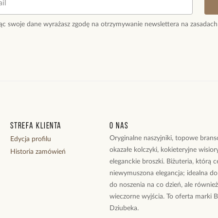
Bransoletka z mo
radości z gry.
ąc swoje dane wyrażasz zgodę na otrzymywanie newslettera na zasadach
Surowiec: stal s
Kolor surowca: z
Wielkość elemen
Długość bransol
Rodzaj zapięcia:
Zobacz inne prod
Strefa klienta
O nas
Oryginalne naszyjniki, topowe branso
Edycja profilu
okazałe kolczyki, kokieteryjne wisiory
Historia zamówień
eleganckie broszki. Biżuteria, którą 
niewymuszona elegancja; idealna do
do noszenia na co dzień, ale równie
wieczorne wyjścia. To oferta marki 
Dziubeka.