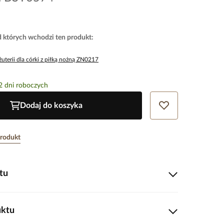
d których wchodzi ten produkt
:
żuterii dla córki z piłką nożną ZN0217
2 dni roboczych
Dodaj do koszyka
produkt
tu
 zamknięta w delikatnej formie biżuterii. Ta subtelna
uktu
cienkim złotym łańcuszku ozdobiona jest zawieszką w
nożnej, wykończoną czarno-białą emalią. Klasyczny wzór