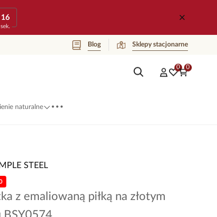
16
sek.
Blog
Sklepy stacjonarne
0
0
...
enie naturalne
IMPLE STEEL
0
ka z emaliowaną piłką na złotym
u BSY0574