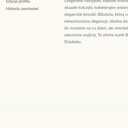
Oryginalne naszyjniki, topowe branso
Edycja profilu
okazałe kolczyki, kokieteryjne wisiory
Historia zamówień
eleganckie broszki. Biżuteria, którą 
niewymuszona elegancja; idealna do
do noszenia na co dzień, ale równie
wieczorne wyjścia. To oferta marki 
Dziubeka.