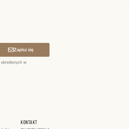
łoty.
ą osobą, która podzieli się opinią o tym produkcie!
brzoskwiniowy.
adomienie
nie słoneczne, perły hodowlane.
witrynie opinie mogą dodawać tylko osoby, które
ntów: 0,33 cm.
produkt.
Dodaj opinię
etek: od 16 cm do 24 cm.
dukty z kolekcji Get Lucky
Zapisz się
 określonych w
Kontakt