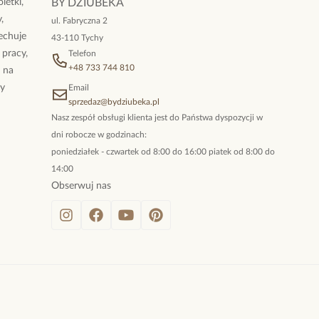
letki,
BY DZIUBEKA
,
ul. Fabryczna 2
cechuje
43-110 Tychy
 pracy,
Telefon
+48 733 744 810
ż na
By
Email
sprzedaz@bydziubeka.pl
Nasz zespół obsługi klienta jest do Państwa dyspozycji w
dni robocze w godzinach:
poniedziałek - czwartek od 8:00 do 16:00 piatek od 8:00 do
14:00
Obserwuj nas