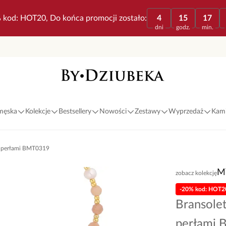
 kod: HOT20, Do końca promocji zostało:
4
15
17
dni
godz.
min.
 męska
Kolekcje
Bestsellery
Nowości
Zestawy
Wyprzedaż
Kami
i perłami BMT0319
M
zobacz kolekcję
-20% kod: HOT2
Bransole
perłami