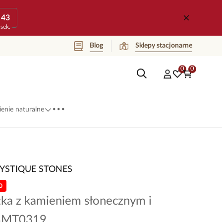
43
sek.
Blog
Sklepy stacjonarne
0
0
...
enie naturalne
YSTIQUE STONES
0
tka z kamieniem słonecznym i
 BMT0319