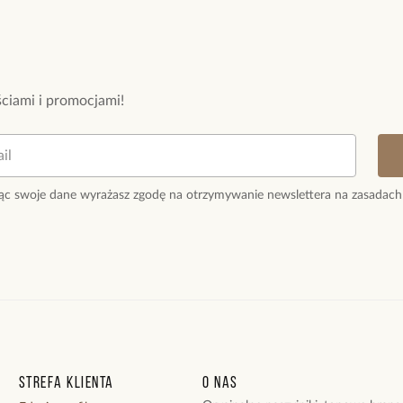
Kolor surowca: z
Bądź pierwsz
Kolor sznurka: 
Powi
Kamienie: kamie
W naszej 
Wielkość eleme
zakupiły 
ciami i promocjami!
Długość bransol
Zobacz inne pro
ąc swoje dane wyrażasz zgodę na otrzymywanie newslettera na zasadach
Strefa klienta
O nas