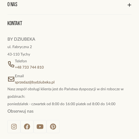
Kontakt
Edycja profilu
O nas
Reklamacje i zwroty
Historia zamówień
Wyśledź swoją paczkę
Oryginalne naszyjniki, topowe bransoletki, okazałe kolczyki,
Kontakt
kokieteryjne wisiory, eleganckie broszki. Biżuteria, którą cechuje
niewymuszona elegancja; idealna do pracy, do noszenia na co
BY DZIUBEKA
dzień, ale również na wieczorne wyjścia. To oferta marki By
ul. Fabryczna 2
Dziubeka.
43-110 Tychy
Telefon
+48 733 744 810
Email
sprzedaz@bydziubeka.pl
Nasz zespół obsługi klienta jest do Państwa dyspozycji w dni robocze w
godzinach:
poniedziałek - czwartek od 8:00 do 16:00 piatek od 8:00 do 14:00
Obserwuj nas