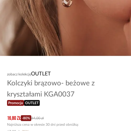
OUTLET
zobacz kolekcję
Kolczyki brązowo- beżowe z
kryształami KGA0037
Promocja
OUTLET
16,80 zł
-
80
%
84,00 zł
Najniższa cena w okresie 30 dni przed obniżką: