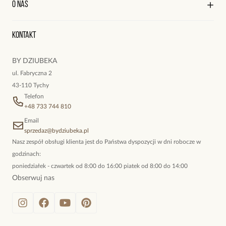
O nas
Reklamacje i zwroty
Historia zamówień
Wyśledź swoją paczkę
Oryginalne naszyjniki, topowe bransoletki, okazałe kolczyki,
Kontakt
kokieteryjne wisiory, eleganckie broszki. Biżuteria, którą cechuje
niewymuszona elegancja; idealna do pracy, do noszenia na co
BY DZIUBEKA
dzień, ale również na wieczorne wyjścia. To oferta marki By
ul. Fabryczna 2
Dziubeka.
43-110 Tychy
Telefon
+48 733 744 810
Email
sprzedaz@bydziubeka.pl
Nasz zespół obsługi klienta jest do Państwa dyspozycji w dni robocze w
godzinach:
poniedziałek - czwartek od 8:00 do 16:00 piatek od 8:00 do 14:00
Obserwuj nas