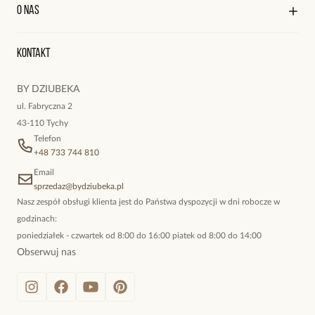
Kontakt
Edycja profilu
O nas
Reklamacje i zwroty
Historia zamówień
Wyśledź swoją paczkę
Oryginalne naszyjniki, topowe bransoletki, okazałe kolczyki,
Kontakt
kokieteryjne wisiory, eleganckie broszki. Biżuteria, którą cechuje
niewymuszona elegancja; idealna do pracy, do noszenia na co
BY DZIUBEKA
dzień, ale również na wieczorne wyjścia. To oferta marki By
ul. Fabryczna 2
Dziubeka.
43-110 Tychy
Telefon
+48 733 744 810
Email
sprzedaz@bydziubeka.pl
Nasz zespół obsługi klienta jest do Państwa dyspozycji w dni robocze w
godzinach:
poniedziałek - czwartek od 8:00 do 16:00 piatek od 8:00 do 14:00
Obserwuj nas