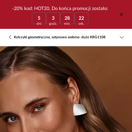
-20% kod: HOT20, Do końca promocji zostało:
5
3
28
22
dni
godz.
min.
sek.
Kolczyki geometryczne, satynowo srebrne- duże KRG1108