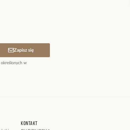
ą osobą, która podzieli się opinią o tym produkcie!
adomienie
witrynie opinie mogą dodawać tylko osoby, które
produkt.
Dodaj opinię
Zapisz się
 określonych w
Kontakt