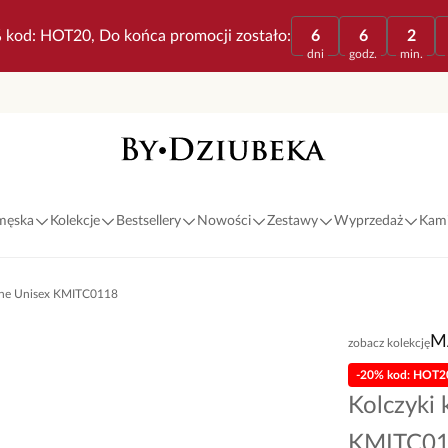
 kod: HOT20, Do końca promocji zostało:
6
6
2
dni
godz.
min.
 męska
Kolekcje
Bestsellery
Nowości
Zestawy
Wyprzedaż
Kami
rne Unisex KMITC0118
M
zobacz kolekcję
-20% kod: HOT2
Kolczyki
KMITC0