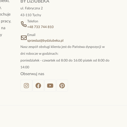
letki,
BY DZIUBEKA
,
ul. Fabryczna 2
cechuje
43-110 Tychy
 pracy,
Telefon
+48 733 744 810
ż na
By
Email
sprzedaz@bydziubeka.pl
Nasz zespół obsługi klienta jest do Państwa dyspozycji w
dni robocze w godzinach:
poniedziałek - czwartek od 8:00 do 16:00 piatek od 8:00 do
14:00
Obserwuj nas