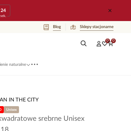
24
sek.
Blog
Sklepy stacjonarne
0
0
...
enie naturalne
AN IN THE CITY
0
Unisex
 kwadratowe srebrne Unisex
118