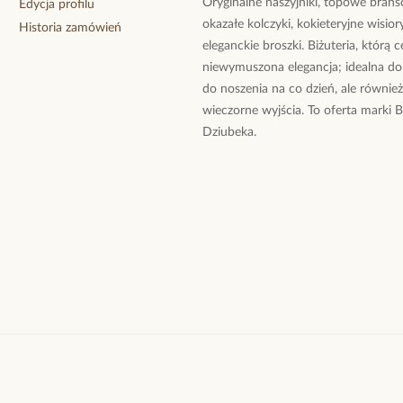
Oryginalne naszyjniki, topowe branso
Edycja profilu
okazałe kolczyki, kokieteryjne wisiory
Historia zamówień
eleganckie broszki. Biżuteria, którą 
niewymuszona elegancja; idealna do
do noszenia na co dzień, ale równie
wieczorne wyjścia. To oferta marki 
Dziubeka.