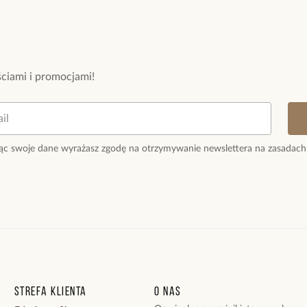
Bądź pierwsz
Powi
W naszej 
zakupiły 
ciami i promocjami!
ąc swoje dane wyrażasz zgodę na otrzymywanie newslettera na zasadach
Strefa klienta
O nas