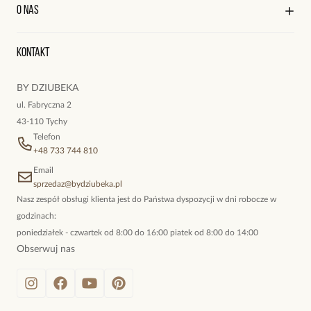
Kontakt
Edycja profilu
O nas
Reklamacje i zwroty
Historia zamówień
Wyśledź swoją paczkę
Oryginalne naszyjniki, topowe bransoletki, okazałe kolczyki,
Kontakt
kokieteryjne wisiory, eleganckie broszki. Biżuteria, którą cechuje
niewymuszona elegancja; idealna do pracy, do noszenia na co
BY DZIUBEKA
dzień, ale również na wieczorne wyjścia. To oferta marki By
ul. Fabryczna 2
Dziubeka.
43-110 Tychy
Telefon
+48 733 744 810
Email
sprzedaz@bydziubeka.pl
Nasz zespół obsługi klienta jest do Państwa dyspozycji w dni robocze w
godzinach:
poniedziałek - czwartek od 8:00 do 16:00 piatek od 8:00 do 14:00
Obserwuj nas