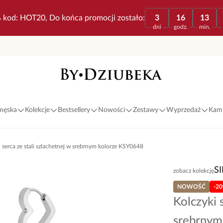
 kod: HOT20, Do końca promocji zostało:
3
16
13
dni
godz.
min.
 męska
Kolekcje
Bestsellery
Nowości
Zestawy
Wyprzedaż
Kami
 serca ze stali szlachetnej w srebrnym kolorze KSY0648
S
zobacz kolekcję
NOWOŚĆ
-2
Kolczyki 
srebrnym