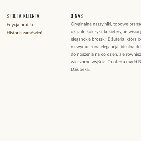
Zobacz inne prod
Strefa klienta
O nas
Oryginalne naszyjniki, topowe branso
Edycja profilu
okazałe kolczyki, kokieteryjne wisiory
Historia zamówień
eleganckie broszki. Biżuteria, którą 
niewymuszona elegancja; idealna do
do noszenia na co dzień, ale równie
wieczorne wyjścia. To oferta marki 
Dziubeka.