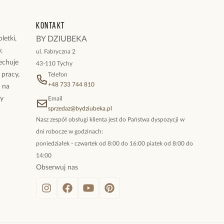
ukty z kolekcji Simple Steel
Kontakt
letki,
BY DZIUBEKA
,
ul. Fabryczna 2
cechuje
43-110 Tychy
 pracy,
Telefon
+48 733 744 810
ż na
By
Email
sprzedaz@bydziubeka.pl
Nasz zespół obsługi klienta jest do Państwa dyspozycji w
dni robocze w godzinach:
poniedziałek - czwartek od 8:00 do 16:00 piatek od 8:00 do
14:00
Obserwuj nas