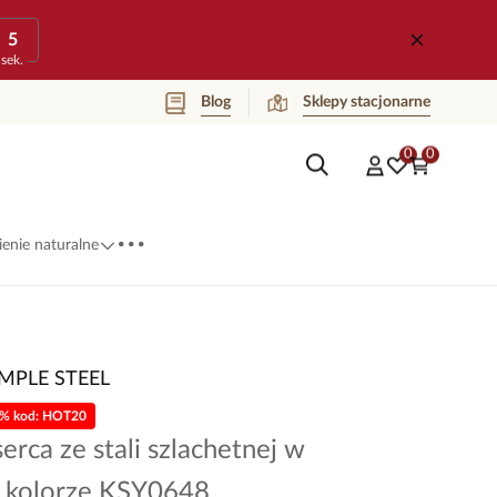
5
sek.
Blog
Sklepy stacjonarne
0
0
...
enie naturalne
IMPLE STEEL
0% kod: HOT20
serca ze stali szlachetnej w
 kolorze KSY0648