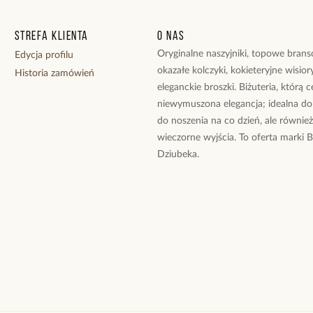
Strefa klienta
O nas
Oryginalne naszyjniki, topowe branso
Edycja profilu
okazałe kolczyki, kokieteryjne wisiory
Historia zamówień
eleganckie broszki. Biżuteria, którą 
niewymuszona elegancja; idealna do
do noszenia na co dzień, ale równie
wieczorne wyjścia. To oferta marki 
Dziubeka.