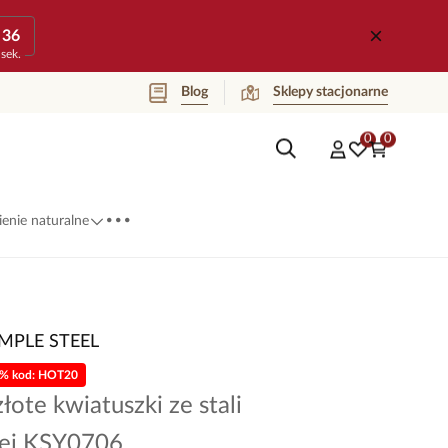
36
sek.
Blog
Sklepy stacjonarne
0
0
...
enie naturalne
IMPLE STEEL
0% kod: HOT20
złote kwiatuszki ze stali
nej KSY0706