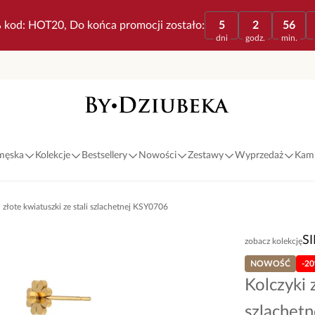
 kod: HOT20, Do końca promocji zostało:
5
2
56
dni
godz.
min.
 męska
Kolekcje
Bestsellery
Nowości
Zestawy
Wyprzedaż
Kami
 złote kwiatuszki ze stali szlachetnej KSY0706
S
zobacz kolekcję
NOWOŚĆ
-2
Kolczyki 
szlachet