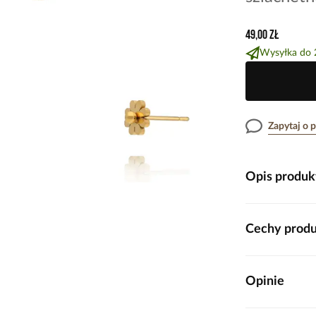
49,00 zł
Wysyłka do 
Zapytaj o 
Opis produk
Minimalistyczne
Cechy prod
niewielkich kwi
mody. Gładkie, 
naturą, a ich de
Kolor metal
biżuterii eleganc
Opinie
Monochromatyczn