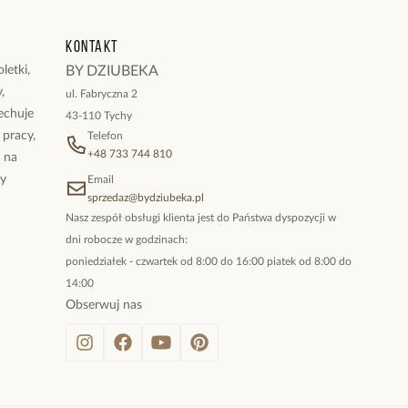
Kontakt
letki,
BY DZIUBEKA
,
ul. Fabryczna 2
cechuje
43-110 Tychy
 pracy,
Telefon
+48 733 744 810
ż na
By
Email
sprzedaz@bydziubeka.pl
Nasz zespół obsługi klienta jest do Państwa dyspozycji w
dni robocze w godzinach:
poniedziałek - czwartek od 8:00 do 16:00 piatek od 8:00 do
14:00
Obserwuj nas