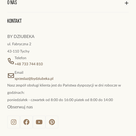
O nas
Reklamacje i zwroty
Historia zamówień
Wyśledź swoją paczkę
Oryginalne naszyjniki, topowe bransoletki, okazałe kolczyki,
Kontakt
kokieteryjne wisiory, eleganckie broszki. Biżuteria, którą cechuje
niewymuszona elegancja; idealna do pracy, do noszenia na co
BY DZIUBEKA
dzień, ale również na wieczorne wyjścia. To oferta marki By
ul. Fabryczna 2
Dziubeka.
43-110 Tychy
Telefon
+48 733 744 810
Email
sprzedaz@bydziubeka.pl
Nasz zespół obsługi klienta jest do Państwa dyspozycji w dni robocze w
godzinach:
poniedziałek - czwartek od 8:00 do 16:00 piatek od 8:00 do 14:00
Obserwuj nas