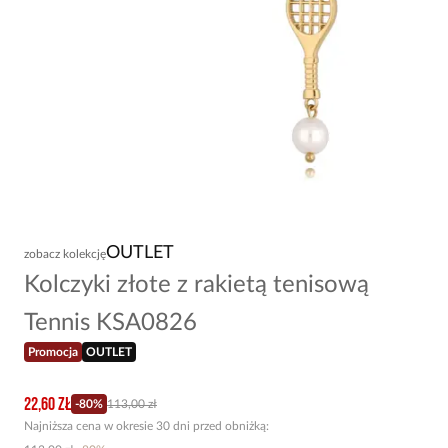
OUTLET
zobacz kolekcję
Kolczyki złote z rakietą tenisową
Tennis KSA0826
Promocja
OUTLET
22,60 zł
-
80
%
113,00 zł
Najniższa cena w okresie 30 dni przed obniżką: