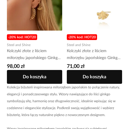
-20% kod: HOT20
-20% kod: HOT20
Steel and Shine
Steel and Shine
Kolczyki złote z liściem
Kolczyki złote z liściem
miłorzębu japońskiego Ginkgo
miłorzębu japońskiego Ginkgo
KSA0830
KSA0828
98,00 zł
71,00 zł
Do koszyka
Do koszyka
Kolekcja biżuterii inspirowana miłorzębem japońskim to połączenie natury,
elegancji i ponadczasowego stylu. Wzory nawiązujące do liści ginkgo
symbolizują siłę, harmonię oraz długowieczność, idealnie wpisując się w
codzienne i eleganckie stylizacje. Podkreśl swoją wyjątkowość i wybierz
biżuterię, która łączy naturalne piękno z nowoczesnym designem.
Wzory inspirowane miłorzębem japońskim zachwycają subtelnymi