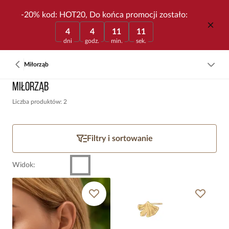
-20% kod: HOT20, Do końca promocji zostało:
4
4
11
11
dni
godz.
min.
sek.
Miłorząb
Miłorząb
Liczba produktów: 2
Filtry i sortowanie
Widok
: