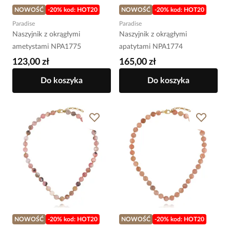
NOWOŚĆ
-20% kod: HOT20
NOWOŚĆ
-20% kod: HOT20
Paradise
Paradise
Naszyjnik z okrągłymi
Naszyjnik z okrągłymi
ametystami NPA1775
apatytami NPA1774
123,00 zł
165,00 zł
Do koszyka
Do koszyka
NOWOŚĆ
-20% kod: HOT20
NOWOŚĆ
-20% kod: HOT20