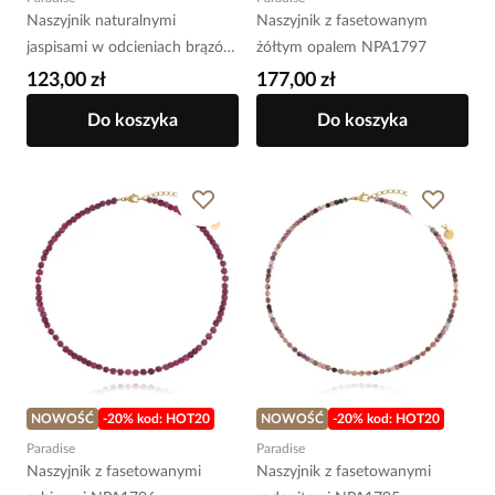
Naszyjnik naturalnymi
Naszyjnik z fasetowanym
jaspisami w odcieniach brązów
żółtym opalem NPA1797
i beży NPA1798
123,00 zł
177,00 zł
Do koszyka
Do koszyka
NOWOŚĆ
-20% kod: HOT20
NOWOŚĆ
-20% kod: HOT20
Paradise
Paradise
Naszyjnik z fasetowanymi
Naszyjnik z fasetowanymi