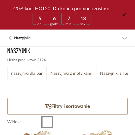
-20% kod: HOT20, Do końca promocji zostało:
5
6
7
13
dni
godz.
min.
sek.
Naszyjniki
Naszyjniki
Liczba produktów: 3124
naszyjniki dla par
Naszyjniki z motylkami
Naszyjniki z literka
Filtry i sortowanie
Widok
: