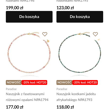
rubinami NPA1796
rodonitami NPA1795
199,00 zł
123,00 zł
Do koszyka
Do koszyka
NOWOŚĆ
-20% kod: HOT20
NOWOŚĆ
-20% kod: HOT20
Paradise
Paradise
Naszyjnik z fasetowanymi
Naszyjnik kostkami jadeitu
różowymi opalami NPA1794
afrykańskiego NPA1793
177,00 zł
118,00 zł