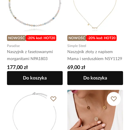
NOWOŚĆ
-20% kod: HOT20
NOWOŚĆ
-20% kod: HOT20
Paradise
Simple Steel
Naszyjnik z fasetowanymi
Naszyjnik złoty z napisem
morganitami NPA1803
Mama i serduszkiem NSY1129
177,00 zł
69,00 zł
Do koszyka
Do koszyka