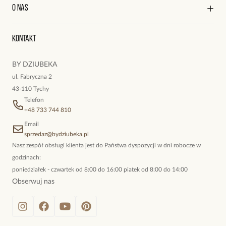
Kontakt
Edycja profilu
O nas
Reklamacje i zwroty
Historia zamówień
Wyśledź swoją paczkę
Już teraz zapoznaj się z naszą biżuterią i wybierz naszyjnik, który najlepiej
Oryginalne naszyjniki, topowe bransoletki, okazałe kolczyki,
dopełni twój styl. Lubisz błyszczeć? Wybierz naszyjnik celebrytka, dzięki
Kontakt
kokieteryjne wisiory, eleganckie broszki. Biżuteria, którą cechuje
któremu poczujesz się jak prawdziwa gwiazda. Cenisz sobie klasykę i
niewymuszona elegancja; idealna do pracy, do noszenia na co
minimalizm? Postaw na delikatne łańcuszki z niewielkimi ozdobami. A jeśli
BY DZIUBEKA
dzień, ale również na wieczorne wyjścia. To oferta marki By
kochasz spektakularne dodatki, postaw na naszyjniki ze srebra i tytanu, które
ul. Fabryczna 2
Dziubeka.
wyglądają jak dzieła sztuki. Efektowne wzornictwo, misternie dopracowane
43-110 Tychy
detale i najlepsze rzemiosło – to wszystko sprawia, że naszyjniki BY
Telefon
DZIUBEKA
zawsze wyróżniają się z tłumu.
+48 733 744 810
Email
sprzedaz@bydziubeka.pl
Nasz zespół obsługi klienta jest do Państwa dyspozycji w dni robocze w
godzinach:
poniedziałek - czwartek od 8:00 do 16:00 piatek od 8:00 do 14:00
Obserwuj nas