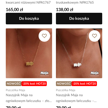
kwarcami różowymi NPA1767
truskawkowym NPA1765
165,00 zł
138,00 zł
Do koszyka
Do koszyka
NOWOŚĆ
-20% kod: HOT20
NOWOŚĆ
-20% kod: HOT20
Pszczółka Maja
Pszczółka Maja
Naszyjnik Maja na
Naszyjnik Maja na
ogniwkowym łańcuszku – złoty
ogniwkowym łańcuszku –
NMA0016
srebrny NMA0015