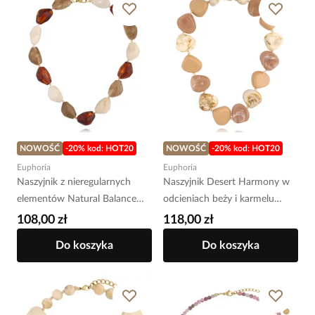
NOWOŚĆ
-20% kod: HOT20
NOWOŚĆ
-20% kod: HOT20
Euphoria
Euphoria
Naszyjnik z nieregularnych
Naszyjnik Desert Harmony w
elementów Natural Balance
odcieniach beży i karmelu
NEU0003
NEU0002
108,00 zł
118,00 zł
Do koszyka
Do koszyka