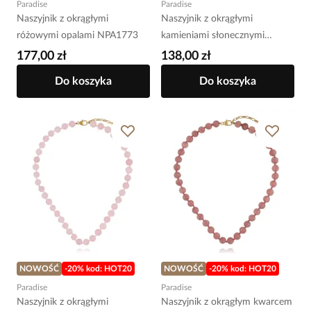
Paradise
Paradise
Naszyjnik z okrągłymi
Naszyjnik z okrągłymi
różowymi opalami NPA1773
kamieniami słonecznymi
NPA1769
177,00 zł
138,00 zł
Do koszyka
Do koszyka
NOWOŚĆ
-20% kod: HOT20
NOWOŚĆ
-20% kod: HOT20
Paradise
Paradise
Naszyjnik z okrągłymi
Naszyjnik z okrągłym kwarcem