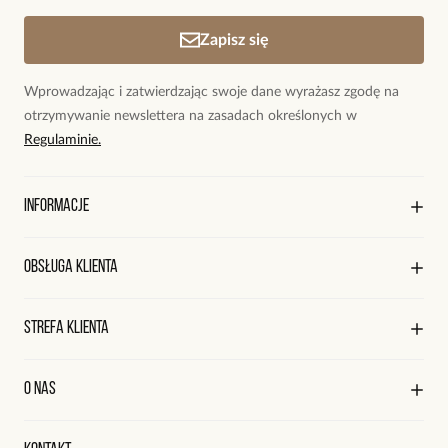
Zapisz się
Wprowadzając i zatwierdzając swoje dane wyrażasz zgodę na
otrzymywanie newslettera na zasadach określonych w
Regulaminie.
Informacje
O marce By Dziubeka
Obsługa klienta
Sklepy firmowe
Sklepy współpracujące
Regulamin sklepu
Strefa klienta
Współpraca
Polityka prywatności
Praca
Wysyłka i płatności
Kontakt
Edycja profilu
O nas
Reklamacje i zwroty
Historia zamówień
Wyśledź swoją paczkę
Oryginalne naszyjniki, topowe bransoletki, okazałe kolczyki,