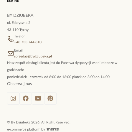
Kontakt
kokieteryjne wisiory, eleganckie broszki. Biżuteria, którą cechuje
niewymuszona elegancja; idealna do pracy, do noszenia na co
BY DZIUBEKA
dzień, ale również na wieczorne wyjścia. To oferta marki By
ul. Fabryczna 2
Dziubeka.
43-110 Tychy
Telefon
+48 733 744 810
Email
sprzedaz@bydziubeka.pl
Nasz zespół obsługi klienta jest do Państwa dyspozycji w dni robocze w
godzinach:
poniedziałek - czwartek od 8:00 do 16:00 piatek od 8:00 do 14:00
Obserwuj nas
©
By Dziubeka
2026
. All Right Reserved.
e-commerce platform by