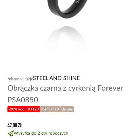
STEEL AND SHINE
zobacz kolekcję
Obrączka czarna z cyrkonią Forever
PSA0850
-20% kod: HOT20
rozmiar 19
Unisex
47,00 zł
Wysyłka do 2 dni roboczych