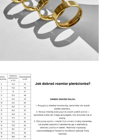
Powi
W naszej 
zakupiły 