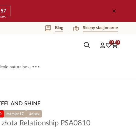
57
sek.
Blog
Sklepy stacjonarne
0
0
...
enie naturalne
TEEL AND SHINE
0
rozmiar 17
Unisex
 złota Relationship PSA0810