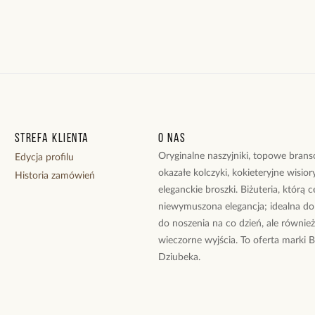
Strefa klienta
O nas
Oryginalne naszyjniki, topowe branso
Edycja profilu
okazałe kolczyki, kokieteryjne wisiory
Historia zamówień
eleganckie broszki. Biżuteria, którą 
niewymuszona elegancja; idealna do
do noszenia na co dzień, ale równie
wieczorne wyjścia. To oferta marki 
Dziubeka.