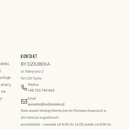
Kontakt
letki,
BY DZIUBEKA
,
ul. Fabryczna 2
cechuje
43-110 Tychy
 pracy,
Telefon
+48 733 744 810
ż na
By
Email
sprzedaz@bydziubeka.pl
Nasz zespół obsługi klienta jest do Państwa dyspozycji w
dni robocze w godzinach:
poniedziałek - czwartek od 8:00 do 16:00 piatek od 8:00 do