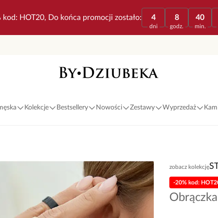
 kod: HOT20, Do końca promocji zostało:
4
8
40
dni
godz.
min.
 męska
Kolekcje
Bestsellery
Nowości
Zestawy
Wyprzedaż
Kami
S
zobacz kolekcję
-20% kod: HOT2
Obrączka