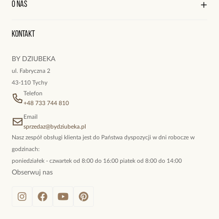
O nas
Reklamacje i zwroty
Historia zamówień
Wyśledź swoją paczkę
Oryginalne naszyjniki, topowe bransoletki, okazałe kolczyki,
Kontakt
kokieteryjne wisiory, eleganckie broszki. Biżuteria, którą cechuje
niewymuszona elegancja; idealna do pracy, do noszenia na co
BY DZIUBEKA
dzień, ale również na wieczorne wyjścia. To oferta marki By
ul. Fabryczna 2
Dziubeka.
43-110 Tychy
Telefon
+48 733 744 810
Email
sprzedaz@bydziubeka.pl
Nasz zespół obsługi klienta jest do Państwa dyspozycji w dni robocze w
godzinach:
poniedziałek - czwartek od 8:00 do 16:00 piatek od 8:00 do 14:00
Obserwuj nas