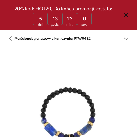
-20% kod: HOT20, Do końca promocji zostało:
5
13
23
0
dni
godz.
min.
sek.
Pierścionek granatowy z koniczynką PTW0482