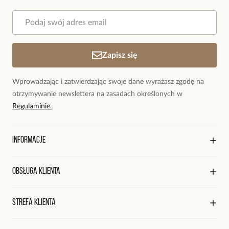
Powiadomienie
W naszej witrynie opinie mogą dodawać tylko
osoby, które zakupiły produkt.
Dodaj opinię
Zapisz się
Wprowadzając i zatwierdzając swoje dane wyrażasz zgodę na
otrzymywanie newslettera na zasadach określonych w
Regulaminie.
Informacje
O marce By Dziubeka
Obsługa klienta
Sklepy firmowe
Sklepy współpracujące
Regulamin sklepu
Strefa klienta
Współpraca
Polityka prywatności
Praca
Wysyłka i płatności
Kontakt
Edycja profilu