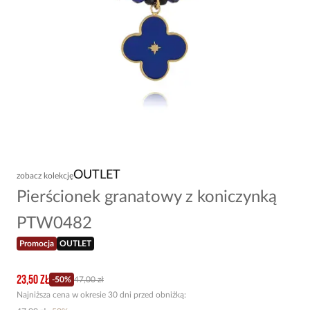
OUTLET
zobacz kolekcję
Pierścionek granatowy z koniczynką
PTW0482
Promocja
OUTLET
23,50 zł
-
50
%
47,00 zł
Najniższa cena w okresie 30 dni przed obniżką: