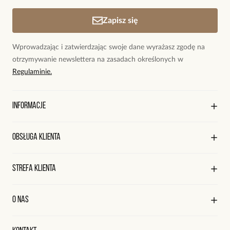
Zapisz się
Wprowadzając i zatwierdzając swoje dane wyrażasz zgodę na
otrzymywanie newslettera na zasadach określonych w
Regulaminie.
Informacje
O marce By Dziubeka
Obsługa klienta
Sklepy firmowe
Sklepy współpracujące
Regulamin sklepu
Strefa klienta
Współpraca
Polityka prywatności
Praca
Wysyłka i płatności
Kontakt
Edycja profilu
O nas
Reklamacje i zwroty
Historia zamówień
Wyśledź swoją paczkę
Oryginalne naszyjniki, topowe bransoletki, okazałe kolczyki,