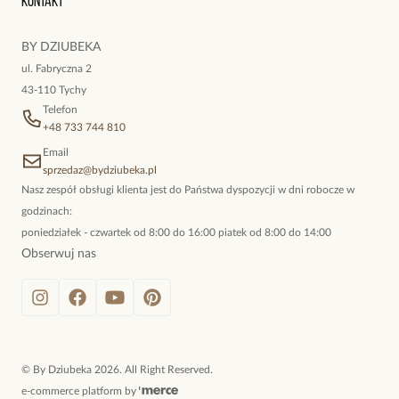
Kontakt
kokieteryjne wisiory, eleganckie broszki. Biżuteria, którą cechuje
niewymuszona elegancja; idealna do pracy, do noszenia na co
BY DZIUBEKA
dzień, ale również na wieczorne wyjścia. To oferta marki By
ul. Fabryczna 2
Dziubeka.
43-110 Tychy
Telefon
+48 733 744 810
Email
sprzedaz@bydziubeka.pl
Nasz zespół obsługi klienta jest do Państwa dyspozycji w dni robocze w
godzinach:
poniedziałek - czwartek od 8:00 do 16:00 piatek od 8:00 do 14:00
Obserwuj nas
©
By Dziubeka
2026
. All Right Reserved.
e-commerce platform by