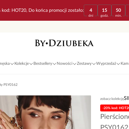
 kod: HOT20, Do końca promocji zostało:
4
15
50
dni
godz.
min.
 męska
Kolekcje
Bestsellery
Nowości
Zestawy
Wyprzedaż
Kami
łoty PSY0162
S
zobacz kolekcję
-20% kod: HOT2
Pierścion
PSY0162