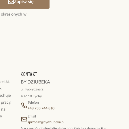
Zapisz się
 określonych w
Kontakt
letki,
BY DZIUBEKA
,
ul. Fabryczna 2
cechuje
43-110 Tychy
 pracy,
Telefon
+48 733 744 810
ż na
By
Email
sprzedaz@bydziubeka.pl
Nasz zespół obsługi klienta jest do Państwa dyspozycji w