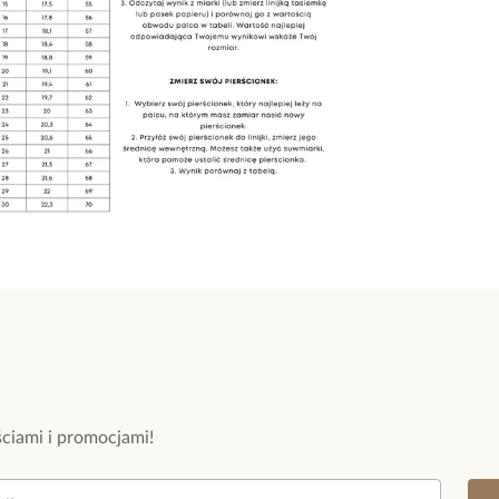
Kolor surowca: z
Bądź pierwsz
Element: tygrysi
Powi
Szerokość pierś
W naszej 
Rozmiar: 16.
zakupiły 
Zobacz inne prod
ciami i promocjami!