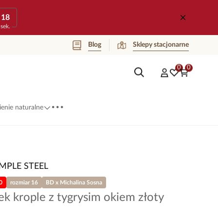
18
sek.
Blog
Sklepy stacjonarne
0
0
...
enie naturalne
IMPLE STEEL
0
rozmiar 16
BD x Michalina Sosna
ek krople z tygrysim okiem złoty