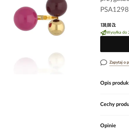
PSA1298
138,00 zł
Wysyłka do 
Zapytaj o 
Opis produk
Wyrazisty, elega
Cechy prod
głębokie odcieni
zestawienie peł
i doskonale pod
Rozmiar
Opinie