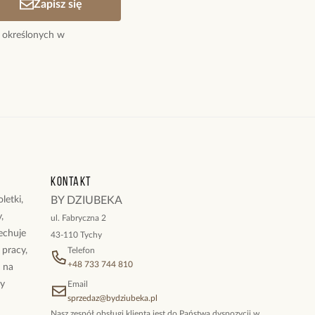
Zapisz się
łoty.
a, bordowa.
 określonych w
 1,00 cm ; 1,28 cm ; 1,43 cm.
 plastyczny i można go zmniejszyć lub powiększyć o jeden
ukty z kolekcji Steel and Shine
Kontakt
letki,
BY DZIUBEKA
,
ul. Fabryczna 2
cechuje
43-110 Tychy
 pracy,
Telefon
+48 733 744 810
ż na
By
Email
sprzedaz@bydziubeka.pl
Nasz zespół obsługi klienta jest do Państwa dyspozycji w