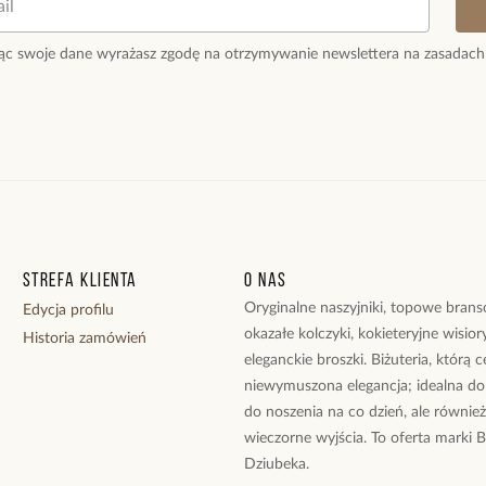
Kolor surowca: z
Emalia: fuksjow
ąc swoje dane wyrażasz zgodę na otrzymywanie newslettera na zasadach
Wielkość kulek:
Rozmiar: 15.
Pierścionek jest
rozmiar.
Zobacz inne prod
Strefa klienta
O nas
Oryginalne naszyjniki, topowe branso
Edycja profilu
okazałe kolczyki, kokieteryjne wisiory
Historia zamówień
eleganckie broszki. Biżuteria, którą 
niewymuszona elegancja; idealna do
do noszenia na co dzień, ale równie
wieczorne wyjścia. To oferta marki 
Dziubeka.