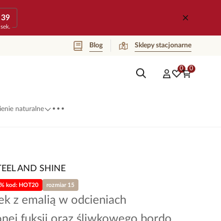
39
sek.
Blog
Sklepy stacjonarne
0
0
...
enie naturalne
TEEL AND SHINE
0% kod: HOT20
rozmiar 15
ek z emalią w odcieniach
nej fuksji oraz śliwkowego bordo