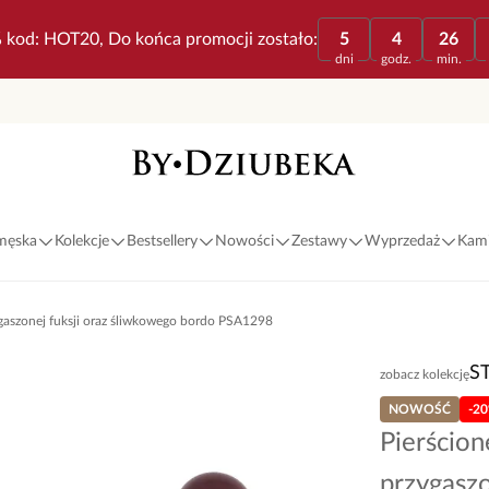
 kod: HOT20, Do końca promocji zostało:
5
4
26
dni
godz.
min.
 męska
Kolekcje
Bestsellery
Nowości
Zestawy
Wyprzedaż
Kami
ygaszonej fuksji oraz śliwkowego bordo PSA1298
S
zobacz kolekcję
NOWOŚĆ
-2
Pierścion
przygaszo