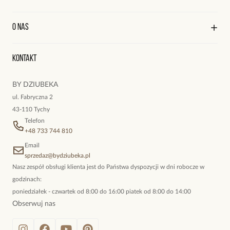
Polityka prywatności
Rozmiar: 15.
Praca
Wysyłka i płatności
Pierścionek jest plastyczny i można go zmniejszyć lub powiększyć
Kontakt
Edycja profilu
O nas
Reklamacje i zwroty
o jeden rozmiar.
Historia zamówień
Wyśledź swoją paczkę
Oryginalne naszyjniki, topowe bransoletki, okazałe kolczyki,
Zobacz inne produkty z kolekcji Steel and Shine
Kontakt
kokieteryjne wisiory, eleganckie broszki. Biżuteria, którą cechuje
niewymuszona elegancja; idealna do pracy, do noszenia na co
BY DZIUBEKA
dzień, ale również na wieczorne wyjścia. To oferta marki By
ul. Fabryczna 2
Dziubeka.
43-110 Tychy
Telefon
+48 733 744 810
Email
sprzedaz@bydziubeka.pl
Nasz zespół obsługi klienta jest do Państwa dyspozycji w dni robocze w
godzinach:
poniedziałek - czwartek od 8:00 do 16:00 piatek od 8:00 do 14:00
Obserwuj nas