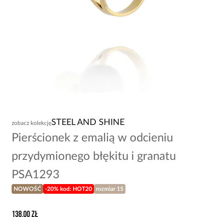
STEEL AND SHINE
zobacz kolekcję
Pierścionek z emalią w odcieniu
przydymionego błękitu i granatu
PSA1293
NOWOŚĆ
-20% kod: HOT20
rozmiar 15
138,00 zł