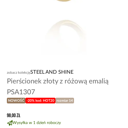
STEEL AND SHINE
zobacz kolekcję
Pierścionek złoty z różową emalią
PSA1307
NOWOŚĆ
-20% kod: HOT20
rozmiar 14
98,00 zł
Wysyłka w 1 dzień roboczy