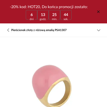
-20% kod: HOT20, Do końca promocji zostało:
6
13
25
44
dni
godz.
min.
sek.
Pierścionek złoty z różową emalią PSA1307