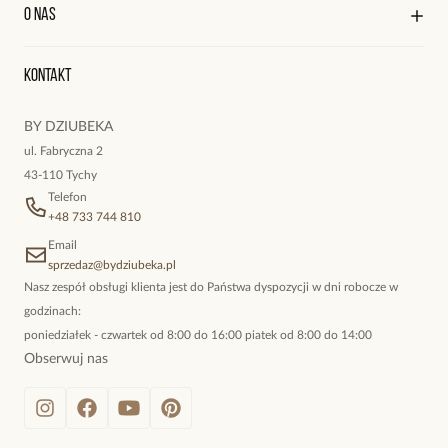
Kontakt
Edycja profilu
O nas
Reklamacje i zwroty
Historia zamówień
Wyśledź swoją paczkę
Oryginalne naszyjniki, topowe bransoletki, okazałe kolczyki,
Kontakt
kokieteryjne wisiory, eleganckie broszki. Biżuteria, którą cechuje
niewymuszona elegancja; idealna do pracy, do noszenia na co
BY DZIUBEKA
dzień, ale również na wieczorne wyjścia. To oferta marki By
ul. Fabryczna 2
Dziubeka.
43-110 Tychy
Telefon
+48 733 744 810
Email
sprzedaz@bydziubeka.pl
Nasz zespół obsługi klienta jest do Państwa dyspozycji w dni robocze w
godzinach:
poniedziałek - czwartek od 8:00 do 16:00 piatek od 8:00 do 14:00
Obserwuj nas