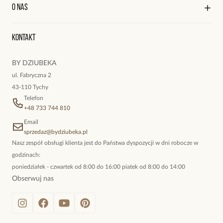
Kontakt
Edycja profilu
O nas
Reklamacje i zwroty
Historia zamówień
Wyśledź swoją paczkę
Oryginalne naszyjniki, topowe bransoletki, okazałe kolczyki,
Kontakt
kokieteryjne wisiory, eleganckie broszki. Biżuteria, którą cechuje
niewymuszona elegancja; idealna do pracy, do noszenia na co
BY DZIUBEKA
dzień, ale również na wieczorne wyjścia. To oferta marki By
ul. Fabryczna 2
Dziubeka.
43-110 Tychy
Telefon
+48 733 744 810
Email
sprzedaz@bydziubeka.pl
Nasz zespół obsługi klienta jest do Państwa dyspozycji w dni robocze w
godzinach:
poniedziałek - czwartek od 8:00 do 16:00 piatek od 8:00 do 14:00
Obserwuj nas