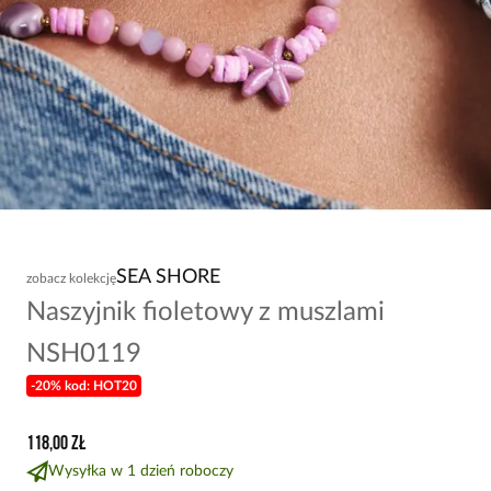
SEA SHORE
zobacz kolekcję
Naszyjnik fioletowy z muszlami
NSH0119
-20% kod: HOT20
118,00 zł
Wysyłka w 1 dzień roboczy