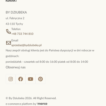
Kontakt
kokieteryjne wisiory, eleganckie broszki. Biżuteria, którą cechuje
niewymuszona elegancja; idealna do pracy, do noszenia na co
BY DZIUBEKA
dzień, ale również na wieczorne wyjścia. To oferta marki By
ul. Fabryczna 2
Dziubeka.
43-110 Tychy
Telefon
+48 733 744 810
Email
sprzedaz@bydziubeka.pl
Nasz zespół obsługi klienta jest do Państwa dyspozycji w dni robocze w
godzinach:
poniedziałek - czwartek od 8:00 do 16:00 piatek od 8:00 do 14:00
Obserwuj nas
©
By Dziubeka
2026
. All Right Reserved.
e-commerce platform by