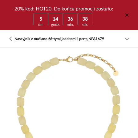
-20% kod: HOT20, Do końca promocji zostało:
5
14
36
38
dni
godz.
min.
sek.
Naszyjnik z maślano żółtymi jadeitami i perłą NPA1679