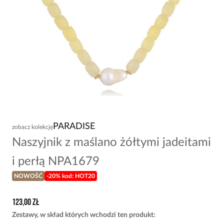
PARADISE
zobacz kolekcję
Naszyjnik z maślano żółtymi jadeitami
i perłą NPA1679
NOWOŚĆ
-20% kod: HOT20
123,00 zł
Zestawy, w skład których wchodzi ten produkt
: