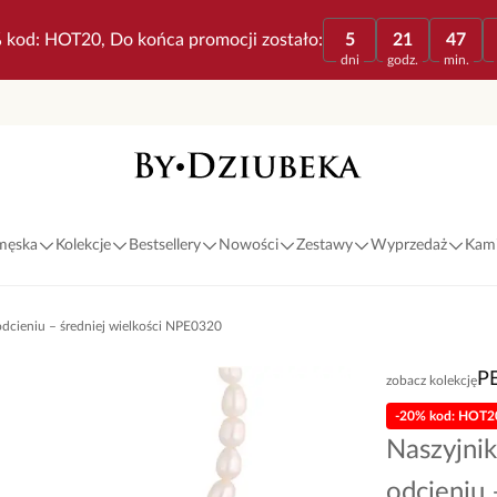
 kod: HOT20, Do końca promocji zostało:
5
21
47
dni
godz.
min.
 męska
Kolekcje
Bestsellery
Nowości
Zestawy
Wyprzedaż
Kami
odcieniu – średniej wielkości NPE0320
P
zobacz kolekcję
-20% kod: HOT2
Naszyjnik
odcieniu 