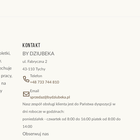
Kontakt
letki,
BY DZIUBEKA
,
ul. Fabryczna 2
cechuje
43-110 Tychy
 pracy,
Telefon
+48 733 744 810
ż na
By
Email
sprzedaz@bydziubeka.pl
Nasz zespół obsługi klienta jest do Państwa dyspozycji w
dni robocze w godzinach:
poniedziałek - czwartek od 8:00 do 16:00 piatek od 8:00 do
14:00
Obserwuj nas