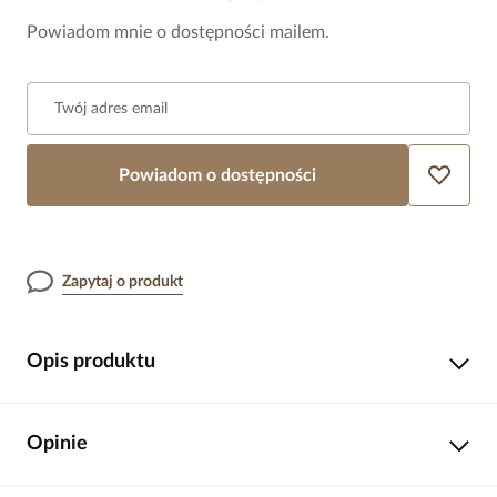
Powiadom mnie o dostępności mailem.
Twój adres email
Powiadom o dostępności
Zapytaj o produkt
Opis produktu
Delikatność zamknięta w detalach, które mają znaczenie. Ten
Opinie
naszyjnik z drobnych, fasetowanych kamieni w odcieniach
pudrowego różu i kremowej bieli tworzy harmonijną, lekką
kompozycję, która subtelnie podkreśla dekolt i dodaje stylizacji