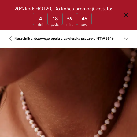
-20% kod: HOT20, Do końca promocji zostało:
4
18
59
46
dni
godz.
min.
sek.
Naszyjnik z różowego opalu z zawieszką pszczoły NTW1646