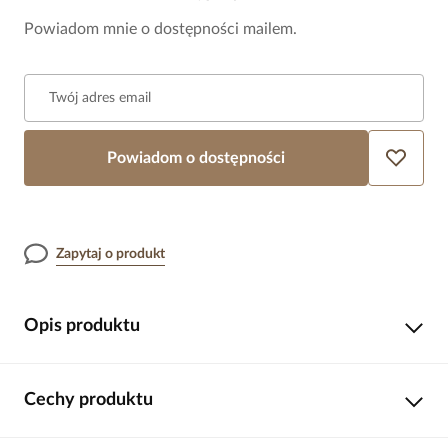
Powiadom mnie o dostępności mailem.
Twój adres email
Powiadom o dostępności
Zapytaj o produkt
Opis produktu
Wyrazisty, wakacyjny i pełen naturalnego uroku. Ten naszyjnik
Cechy produktu
łączy modny wzór panterki z elementami inspirowanymi
morzem, tworząc efektowną i oryginalną kompozycję.