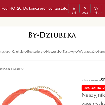
 kod: HOT20, Do końca promocji zostało:
6
9
39
dni
godz.
min.
 męska
Kolekcje
Bestsellery
Nowości
Zestawy
Wyprzedaż
Kami
awieszkami NSH0127
S
zobacz kolekcję
-20% kod: HOT2
Naszyjnik
zawiesz