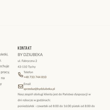
Kontakt
letki,
BY DZIUBEKA
,
ul. Fabryczna 2
cechuje
43-110 Tychy
 pracy,
Telefon
+48 733 744 810
ż na
By
Email
sprzedaz@bydziubeka.pl
Nasz zespół obsługi klienta jest do Państwa dyspozycji w
dni robocze w godzinach:
poniedziałek - czwartek od 8:00 do 16:00 piatek od 8:00 do