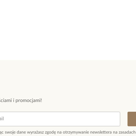
Szerokość naszy
Wielkość zawies
Długość naszyjn
Rodzaj zapięcia:
Zobacz inne pro
ciami i promocjami!
ąc swoje dane wyrażasz zgodę na otrzymywanie newslettera na zasadach