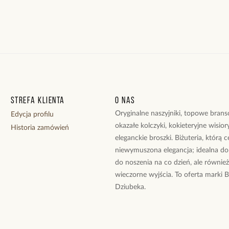
Strefa klienta
O nas
Oryginalne naszyjniki, topowe branso
Edycja profilu
okazałe kolczyki, kokieteryjne wisiory
Historia zamówień
eleganckie broszki. Biżuteria, którą 
niewymuszona elegancja; idealna do
do noszenia na co dzień, ale równie
wieczorne wyjścia. To oferta marki 
Dziubeka.