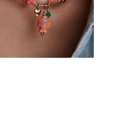
ozdobny, niewiel
Bądź pierwsz
i artystycznego,
Powi
W naszej 
Naszyjnik doskon
zakupiły 
stylizacje – lnia
która dodaje cha
wyjątkowa.
Regulowane zapi
dekoltów, dzięki
nieco niżej.
Kolorowy, lekki 
słoneczne dni.
Surowiec: stal s
Kolor surowca: z
Elementy: tkani