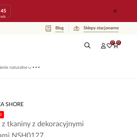
45
sek.
Blog
Sklepy stacjonarne
0
0
...
enie naturalne
EA SHORE
0
 z tkaniny z dekoracyjnymi
kami NSH0127