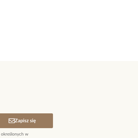
jnika: 1,00 cm.
zek: 0,41 cm x 1,00 cm – 1,16 cm x 2,59 cm.
ika: 42 cm + 6 cm łańcuszek wydłużający.
 karabińczyk.
dukty z kolekcji Lucky Bay
Zapisz się
 określonych w