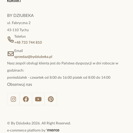
Kontakt
kokieteryjne wisiory, eleganckie broszki. Biżuteria, którą cechuje
lekkości i pięknie ukrytym w detalach.
niewymuszona elegancja; idealna do pracy, do noszenia na co
BY DZIUBEKA
dzień, ale również na wieczorne wyjścia. To oferta marki By
Pełen harmonii, pełen blasku, pełen znaczeń.
ul. Fabryczna 2
Dziubeka.
Biżuteria, która dodaje energii i uśmiechu każdego dnia.
43-110 Tychy
Telefon
Surowiec: stal szlachetna.
+48 733 744 810
Kolor surowca: złoty.
Email
Kamienie: malachity syntetyczne, czarne turmaliny, rubiny.
sprzedaz@bydziubeka.pl
Nasz zespół obsługi klienta jest do Państwa dyspozycji w dni robocze w
Wielkość kamieni: 0,19 cm – 0,23 cm.
godzinach:
Zawieszka: 0,97 cm x 0,95 cm.
poniedziałek - czwartek od 8:00 do 16:00 piatek od 8:00 do 14:00
Długość naszyjnika: 36 cm + 6 cm łańcuszek do regulacji.
Obserwuj nas
Rodzaj zapięcia: karabińczyk.
Zobacz inne produkty z kolekcji Twinkle
©
By Dziubeka
2026
. All Right Reserved.
e-commerce platform by