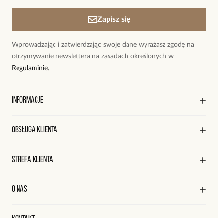
Zapisz się
Wprowadzając i zatwierdzając swoje dane wyrażasz zgodę na
otrzymywanie newslettera na zasadach określonych w
Regulaminie.
Informacje
O marce By Dziubeka
Obsługa klienta
Sklepy firmowe
Sklepy współpracujące
Regulamin sklepu
Strefa klienta
Współpraca
Polityka prywatności
Praca
Wysyłka i płatności
Kontakt
Edycja profilu
O nas
Reklamacje i zwroty
Historia zamówień
Wyśledź swoją paczkę
Oryginalne naszyjniki, topowe bransoletki, okazałe kolczyki,