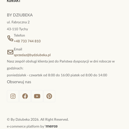
Kontakt
kokieteryjne wisiory, eleganckie broszki. Biżuteria, którą cechuje
niewymuszona elegancja; idealna do pracy, do noszenia na co
BY DZIUBEKA
dzień, ale również na wieczorne wyjścia. To oferta marki By
ul. Fabryczna 2
Dziubeka.
43-110 Tychy
Telefon
+48 733 744 810
Email
sprzedaz@bydziubeka.pl
Nasz zespół obsługi klienta jest do Państwa dyspozycji w dni robocze w
godzinach:
poniedziałek - czwartek od 8:00 do 16:00 piatek od 8:00 do 14:00
Obserwuj nas
©
By Dziubeka
2026
. All Right Reserved.
e-commerce platform by